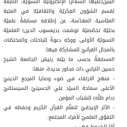
البنين(عليها السلام) الإلكترونيّة النسويّة، التابعة
لقسم الشؤون الفكريّة والثقافيّة في العتبة
العبّاسية المقدّسة، عن إطلاقه مسابقةً علميّة
بحثيّة تخصّصيّة توسّمت بـ(يعسوب الدين) العلميّة
النسويّة الأولى، ووجّه دعوةً للباحثات والمختصّات
بالمجال القرآنيّ للمشاركة فيها.
المسابقةُ بحسب ما بيّنه رئيسُ الجامعة الشيخ
حسين الترابي ذات محاور عديدة، منها:
- منهج الارتقاء في ضوء وصايا المرجع الدينيّ
الأعلى سماحة السيّد علي الحسينيّ السيستانيّ
(دام ظلّه) للشباب المؤمن.
- الأثر الإيجابيّ لتعلّم القرآن الكريم وحفظه في
التفوّق العلميّ لأفراد المجتمع.
أمّا الشروط فهي: