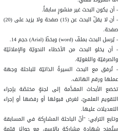
- أن يكون البحث غير منشورٍ سابقاً.
- أن لا يقلّ البحث عن (15) صفحة ولا يزيد على (20)
صفحة.
- يُرسل البحث بملفّ (word) وبخطّ (Arial) حجم 14.
- أن يخلو البحث من الأخطاء النحويّة والإملائيّة
والصرفيّة واللغويّة.
- تُرفق مع البحث السيرةُ الذاتيّة للباحثة وجهة
عملها ورقم الهاتف.
تخضع الأبحاث المقدَّمة إلى لجنةٍ مختصّة بإجراء
التقويم العلميّ، لغرض قبولها أو رفضها أو إجراء
التعديلات عليها.
وتابع الترابي: "أنّ الباحثة المشارِكة في المسابقة
ستُمنح شهادة مشاركةٍ بالاسم، مع جوائز قيّمة