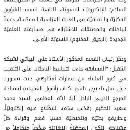
السلام) الإلكترونيّة النسويّة، التابعة لقسم الشؤون
الفكريّة والثقافيّة في العتبة العبّاسية المقدّسة، دعوةً
للباحثات والمهتمّات للاشتراك في مسابقته العلميّة
الجديدة (الرحيق المختوم) النسويّة الأولى.
وذكَرَ رئيسُ القسم المذكور الأستاذ علي البياتي لشبكة
الكفيل: "المسابقة جاءت لتنشيط الباحثات على التنقيب
في كنوز العلماء من عصارات أفكارهم، حيث تمحورت
حول عمل تلخيصٍ علميّ لكتاب (أصول العقيدة) لسماحة
المرجع الدينيّ الراحل آية الله العظمى السيد محمد
سعيد الحكيم (قدّس سرّه)، للاطّلاع عليه إلكترونيّاً،
وبطريقةٍ بحثيّة وتلخيصيّة حسب فهم وقراءة كلّ
مشتركة، لتكون المحصّلةُ النهائيّة ملخَّصاً متكامِلاً من