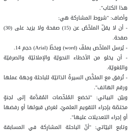
هذا الكتاب".
وأضاف: "شروط المشاركة هي:
- أن لا يقلّ الملخّصُ عن (15) صفحة ولا يزيد على (30)
صفحة.
- يُرسل الملخّص بملفّ (word) وبخطّ (Arial) حجم 14.
- أن يخلو من الأخطاء النحويّة والإملائيّة والصرفيّة
واللغويّة.
- تُرفق مع الملخَّص السيرةُ الذاتيّة للباحثة وجهة عملها
ورقم الهاتف".
وبيّن البياتي: "تخضع المُلخّصات المُقدَّمة إلى لجنةٍ
مختصّة بإجراء التقويم العلميّ، لغرض قبولها أو رفضها
أو إجراء التعديلات عليها".
وتابع البيّاتي: "أنّ الباحثة المشارِكة في المسابقة