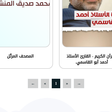
رآن الكريم - القارئ الأستاذ
المصحف المرتّل
أحمد أبو القاسمي.
←
»
1
«
→