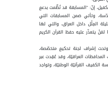
يل، إنّ: "المسابقة قد نُظِّمت بدعمٍ
مقدّسة، وتأتي ضمن المسابقات التي
يلة المِثْل داخل العراق، والتي لها
لمَنْ يتعذّر عليه حفظ القرآن الكريم
وتحت إشراف لجنة تحكيمٍ متخصّصة،
محافظات العراقيّة، وقد عُقِدت عبر
ِبل مؤسّسة الكفيف القرآنيّة الوطنيّة، وتواجد