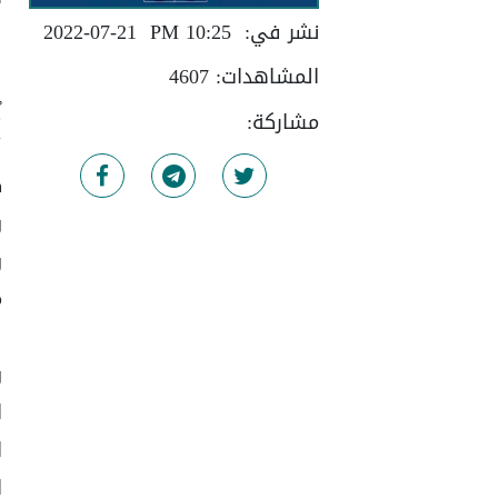
نشر في:
10:25 PM
2022-07-21
و
و
المشاهدات:
4607
ي
مشاركة:
أ
ك
و
و
ل
و
ا
ا
ا