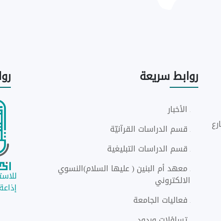
روابط
سريعة
رو
الأخبار
رع
قسم الدراسات القرآنيّة
قسم الدراسات التبليغية
معهد أم البنين ( عليها السلام)النسوي
للاستم
الالكتروني
إذاعة ا
فعاليات الجامعة
تساؤلات وردود