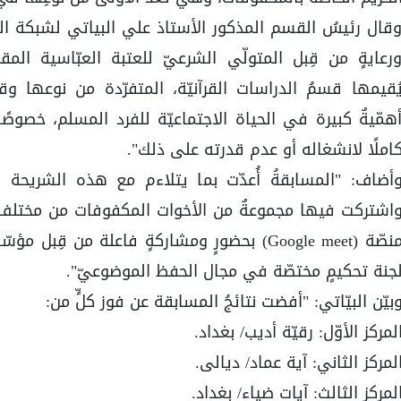
قال رئيسُ القسم المذكور الأستاذ علي البياتي لشبكة الكف
رعايةٍ من قِبل المتولّي الشرعيّ للعتبة العبّاسية ال
ُقيمها قسمُ الدراسات القرآنيّة، المتفرّدة من نوعها وقل
همّيةٌ كبيرة في الحياة الاجتماعيّة للفرد المسلم، خصوصًا 
املًا لانشغاله أو عدم قدرته على ذلك".
أضاف: "المسابقةُ أُعدّت بما يتلاءم مع هذه الشريحة 
اشتركت فيها مجموعةٌ من الأخوات المكفوفات من مختلف ال
منصّة (Google meet) بحضورٍ ومشاركةٍ فاعلة من ق
جنة تحكيمٍ مختصّة في مجال الحفظ الموضوعيّ".
بيّن البيّاتي: "أفضت نتائجُ المسابقة عن فوز كلٍّ من:
لمركز الأوّل: رقيّة أديب/ بغداد.
لمركز الثاني: آية عماد/ ديالى.
لمركز الثالث: آيات ضياء/ بغداد.