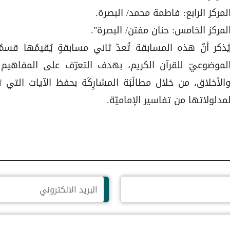
لمركز الرابع: فاطمة محمد/ البصرة.
لمركز الخامس: حنان مفتن/ البصرة".
ُذكر أنّ هذه المسابقة تُعدّ ثاني مسابقةٍ يُقيمُها قسمُ
لموضوعيّ للقرآن الكريم، بهدف التعرّف على المفاهيم الق
الأخلاق، من خلال مطالَبَة المشارِكَة بحفظ الآيات التي ت
مدلولاتها من تفاسير الإماميّة.