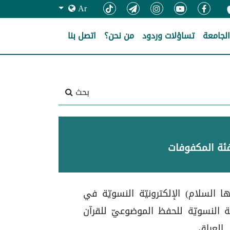
Ar
لجامعة
تساؤلات وردود
من نحن؟
اتصل بنا
بحث
لفئة المكفوفات
يها السلام) الإلكترونيّة النسويّة في
ّة النسويّة للحفظ الموضوعيّ للقرآن
 العراق.