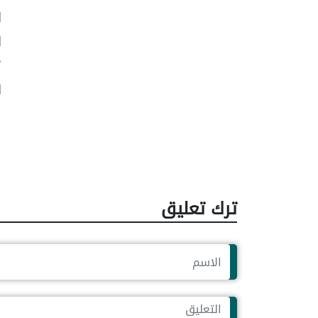
ا
ا
ي
ا
و
ل
ترك تعليق