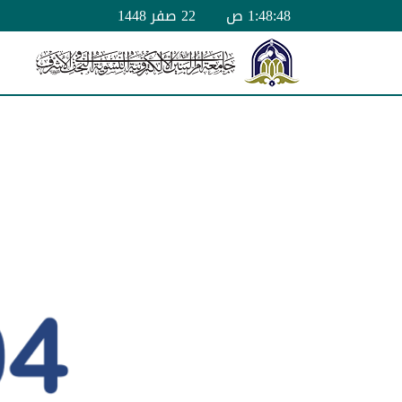
1:48:48 ص
22 صفر 1448