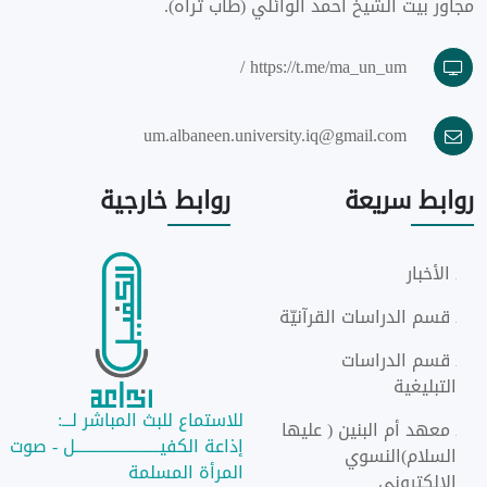
مجاور بيت الشيخ احمد الوائلي (طاب ثراه).
https://t.me/ma_un_um /
um.albaneen.university.iq@gmail.com
روابط
سريعة
روابط
خارجية
الأخبار
قسم الدراسات القرآنيّة
قسم الدراسات
التبليغية
للاستماع للبث المباشر لـــ:
معهد أم البنين ( عليها
إذاعة الكفيــــــــــــــــــــــــــل - صوت
السلام)النسوي
المرأة المسلمة
الالكتروني