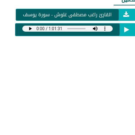
القارئ راغب مصطفى غلوش - سورة يوسف