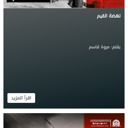
نهضة القيم
بقلم: مروة قاسم
اقرأ المزيد