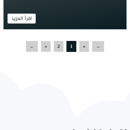
اقرأ المزيد
←
»
2
1
«
→