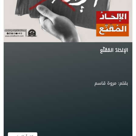
الإصلاح، وربطت بين تزكية النفس، وإقامة العدل، وصيانة
الحقوق، وإشاعة روح الرحمة والتكافل بين أفراد المجتمع،
وتؤكد القراءة المعاصرة للصحيفة السجادية أن مضامينها لا
تزال تحتفظ بحيويتها وقدرتها على الإسهام في معالجة كثير
من أزمات الواقع، سواء على مستوى الفرد أم الأسرة أم
المجتمع، لأنها تؤسس لإصلاح ينطلق من الداخل، ويستند إلى
الإلحَادُ المُقَنَّع
الوعي والإيمان، وينعكس سلوكًا حضاريًا في مختلف مجالات
الحياة. -------------------------------------------------------- (الإمام
علي بن الحسين زين العابدين، الصحيفة السجادية، تحقيق:
السيد محمد باقر الموحد الأبطحي، مؤسسة الإمام المهدي
(عج)، قم، ط1، 1415هـ، الدعاء العشرون: «مكارم الأخلاق»)
بقلم: مروة قاسم
(الإمام علي بن الحسين زين العابدين، الصحيفة السجادية،
تحقيق: السيد محمد باقر الموحد الأبطحي، مؤسسة الإمام
المهدي (عج)، قم، ط1، 1415هـ، الدعاء السابع والعشرون:
«دعاؤه لأهل الثغور»). (الإمام علي بن الحسين زين العابدين،
«رسالة الحقوق»، ضمن: ابن شعبة الحراني، تحف العقول عن
آل الرسول (ص)، تحقيق: علي أكبر الغفاري، مؤسسة النشر
الإسلامي، قم، ط2، 1404هـ، ص 255).»