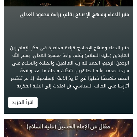
منبر الدعاء ومنهج الإصلاح بقلم: براءة محمود العداي
منبر الدعاء ومنهج الإصلاح: قراءة معاصرة في فكر الإمام زين
العابدين (عليه السلام) بقلم: براءة محمود العداي. بسم الله
الرحمن الرحيم، الحمد لله رب العالمين، والصلاة والسلام على
سيدنا محمد وآله الطاهرين، شكّلت مرحلة ما بعد واقعة
الطف منعطفًا خطيرًا في تاريخ الأمة الإسلامية، إذ لم تقتصر
آثارها على الجانب السياسي، بل امتدت إلى البنية الفكرية
والأخلاقية والاجتماعية للمجتمع الإسلامي. وفي خضم هذه
الظروف برز الإمام علي بن الحسين زين العابدين (عليه السلام)
اقرأ المزيد
بوصفه قائدًا ربانيًا حمل مسؤولية إعادة بناء الإنسان المسلم،
فاختار منهجًا إصلاحيًا هادئًا يقوم على ترسيخ العقيدة،
وتهذيب النفس، وإحياء القيم الإسلامية من خلال الدعاء
والمناجاة، ولم يكن الدعاء عنده مجرد وسيلة للتعبد، وإنما